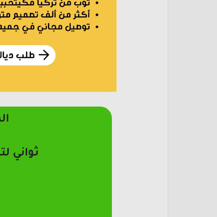
ال
ثواني لت