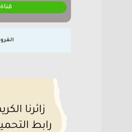
قناة
الفرو