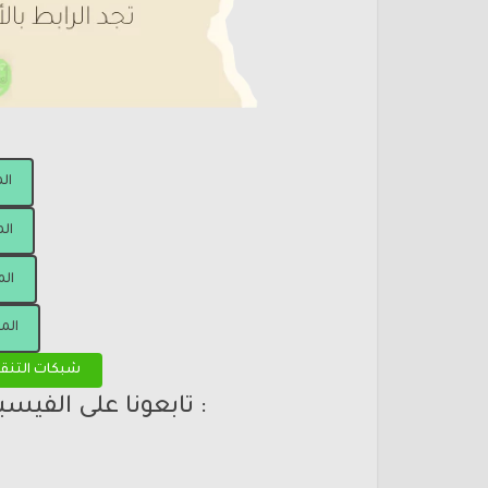
ال
الم
الم
الم
شبكات التنق
: تابعونا على الفيس