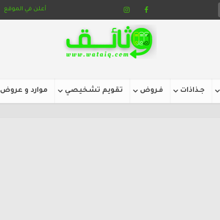
أعلن في الموقع
جـذاذات
فـروض
تقويم تشخيصي
موارد و عروض