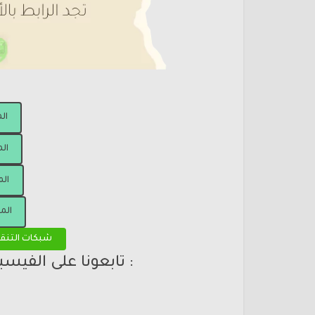
ال
الم
الم
الم
شبكات التنق
: تابعونا على الفيس