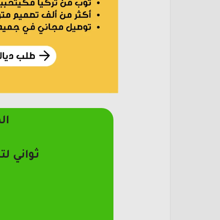
ال
ثواني لت