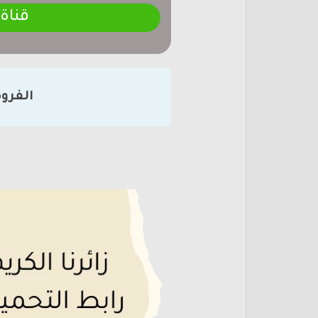
قناة
الفرو