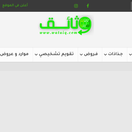
أعلن في الموقع
جـذاذات
فـروض
تقويم تشخيصي
موارد و عروض