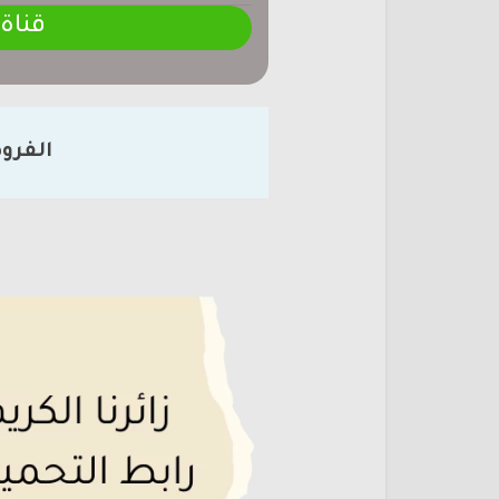
قناة
الفرو