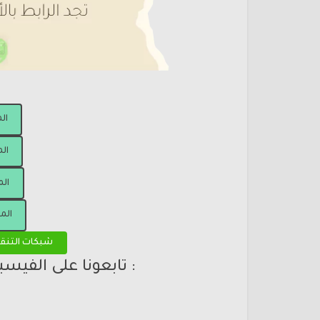
ال
الم
الم
الم
شبكات التنق
: تابعونا على الفيس