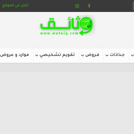
أعلن في الموقع
جـذاذات
فـروض
تقويم تشخيصي
موارد و عروض