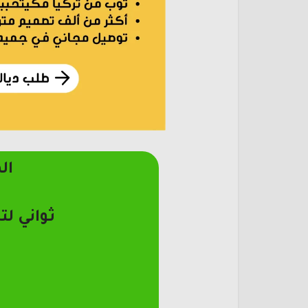
ال
ثواني لت