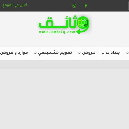
أعلن في الموقع
جـذاذات
فـروض
تقويم تشخيصي
موارد و عروض