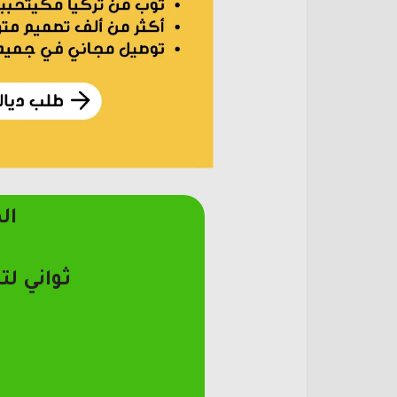
ال
ثواني لت