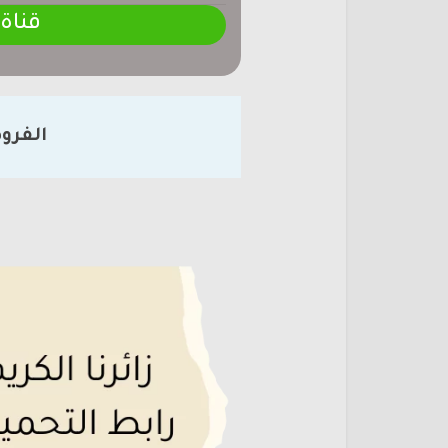
قناة
الفرو