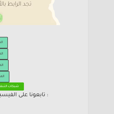
ال
الم
الم
الم
شبكات التنق
: تابعونا على الفيس