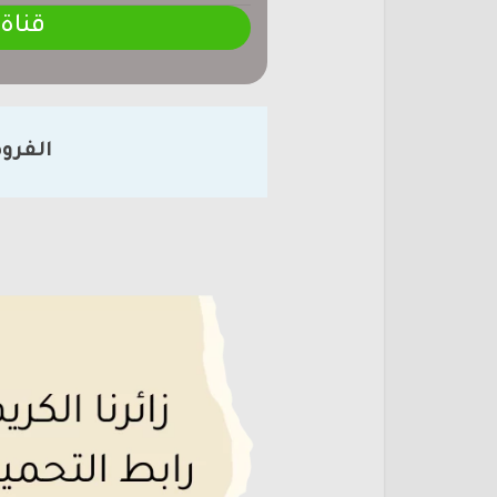
قناة
الفرو