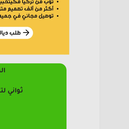
ال
ثواني لت