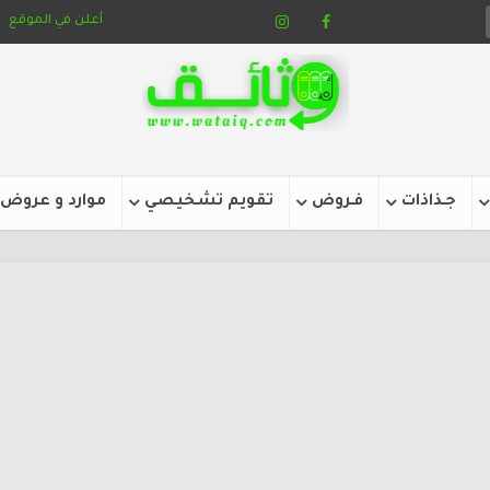
أعلن في الموقع
جـذاذات
فـروض
تقويم تشخيصي
موارد و عروض