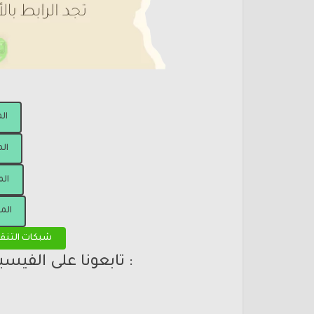
ال
الم
الم
الم
شبكات التنق
: تابعونا على الفيس