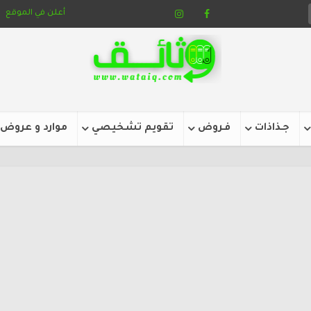
أعلن في الموقع
جـذاذات
فـروض
تقويم تشخيصي
موارد و عروض