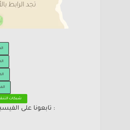
ال
الم
الم
الم
شبكات التنق
: تابعونا على الفيس