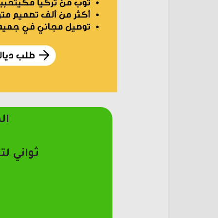
ال
ثواني لت