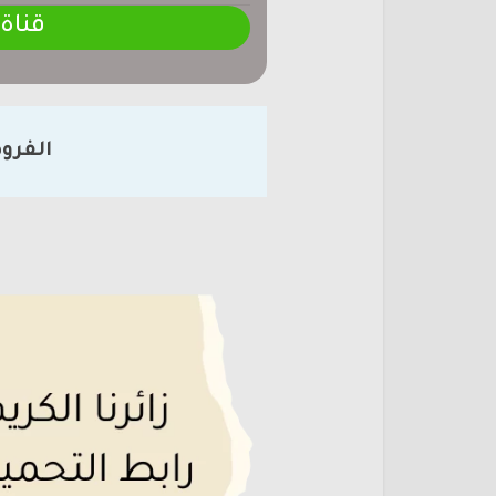
قناة
الفرو