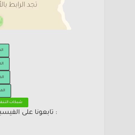
ال
الم
الم
الم
شبكات التنق
: تابعونا على الفيس