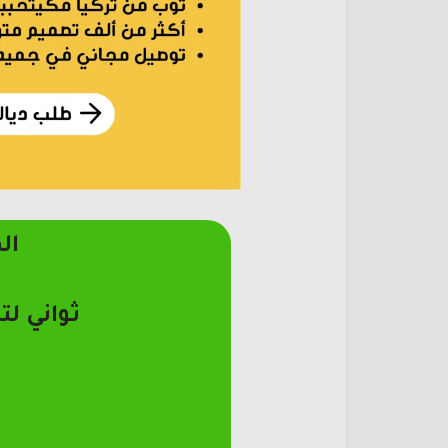
ال
ثواني لت