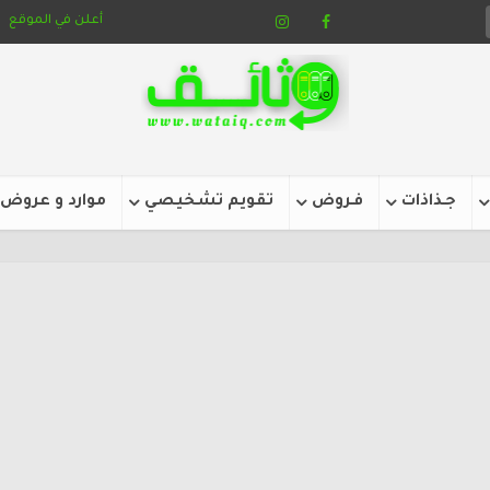
أعلن في الموقع
جـذاذات
فـروض
تقويم تشخيصي
موارد و عروض