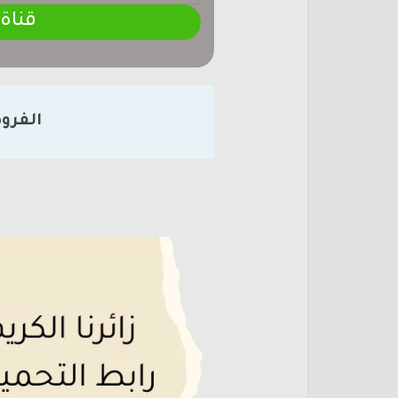
قناة
الفرو