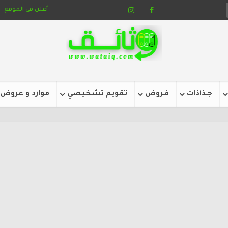
أعلن في الموقع
جـذاذات
فـروض
تقويم تشخيصي
موارد و عروض