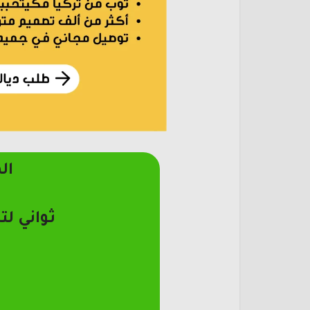
ال
ثواني لت