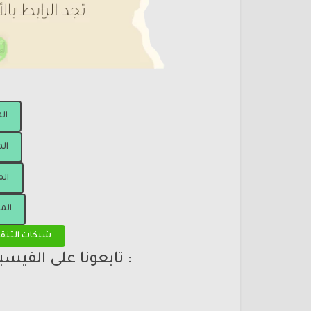
ال
الم
الم
الم
شبكات التنق
: تابعونا على الفيس