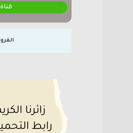
قناة
الفرو