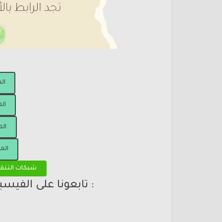
ال
الم
الم
الم
شبكات التنق
: تابعونا على الفيس