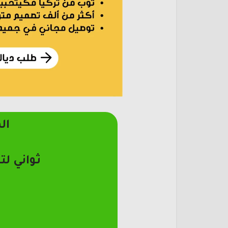
ال
ثواني لت