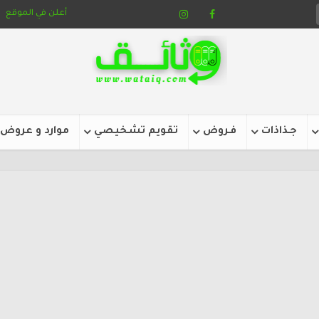
أعلن في الموقع
جـذاذات
فـروض
تقويم تشخيصي
موارد و عروض