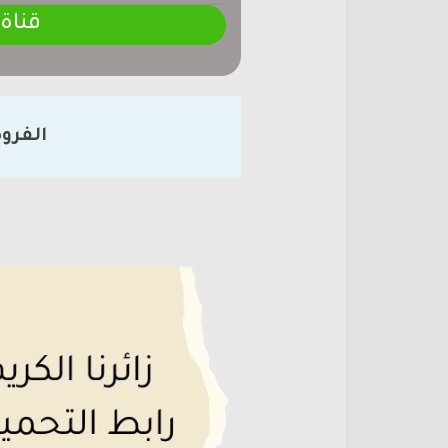
قناة
الفرو