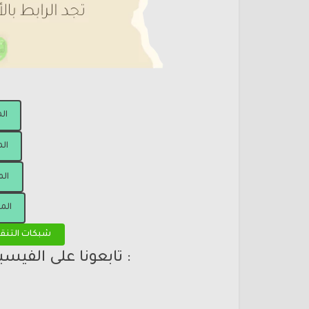
ال
الم
الم
الم
شبكات التنق
: تابعونا على الفيس