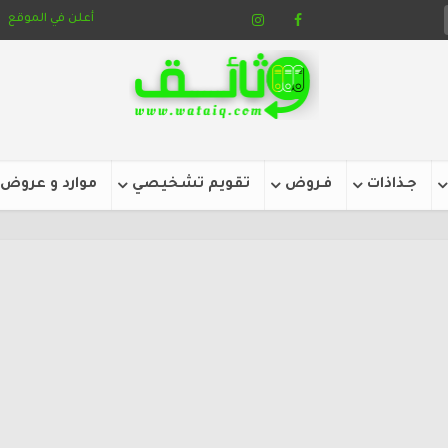
أعلن في الموقع
جـذاذات
فـروض
تقويم تشخيصي
موارد و عروض