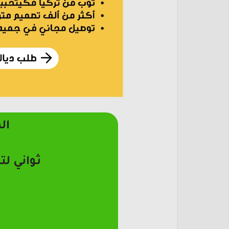
ال
ثواني لت