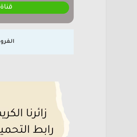
قناة
الفرو