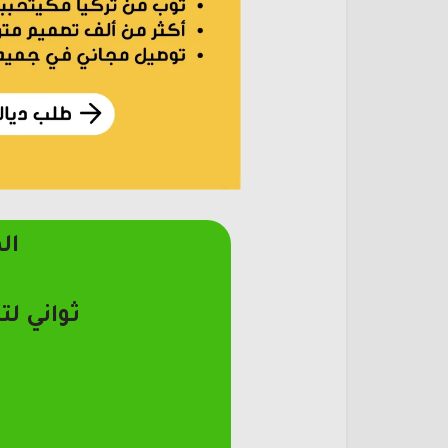
ال
ثواني لت