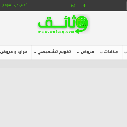
أعلن في الموقع
جـذاذات
فـروض
تقويم تشخيصي
موارد و عروض