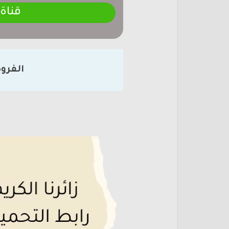
قناة
الفرو