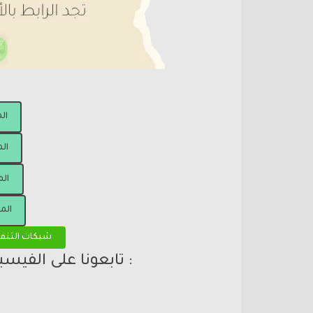
ال
الم
الم
الم
شبكات التنق
: تابعونا على الفيس