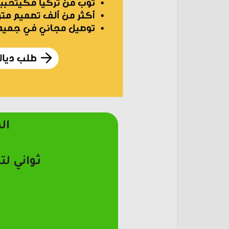
ال
ثواني لت