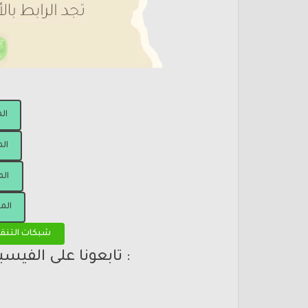
ال
الم
الم
الم
شبكات التنق
: تابعونا على الفيس