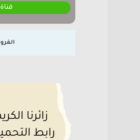
قناة
الفرو