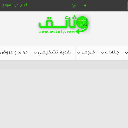
أعلن في الموقع
جـذاذات
فـروض
تقويم تشخيصي
موارد و عروض