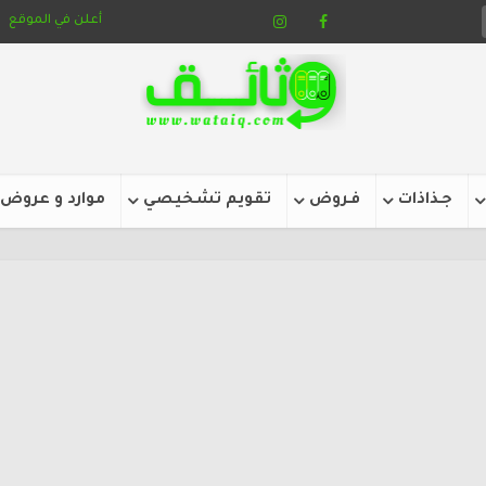
أعلن في الموقع
جـذاذات
فـروض
تقويم تشخيصي
موارد و عروض