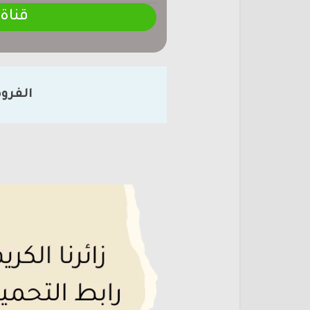
قناة
الفرو