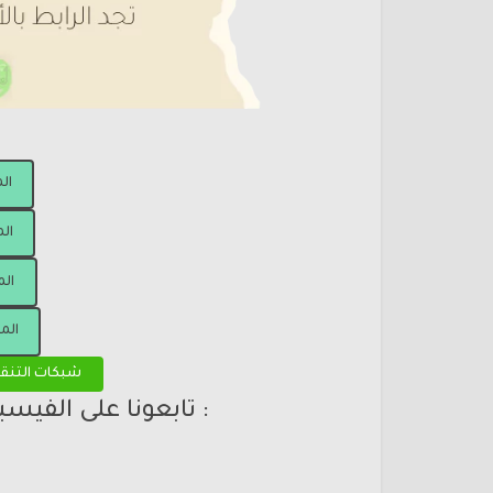
ال
الم
الم
الم
شبكات التنق
: تابعونا على الفيس