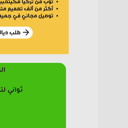
ال
ثواني لت