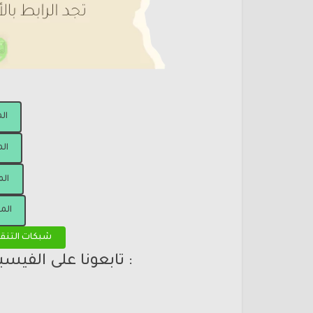
ال
الم
الم
الم
شبكات التنق
: تابعونا على الفيس