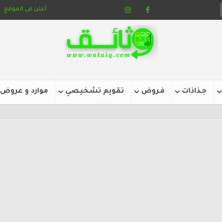
أعلن في الموقع
جـذاذات
فـروض
تقويم تشخيصي
موارد و عروض