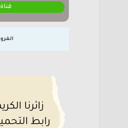
قناة
الفرو