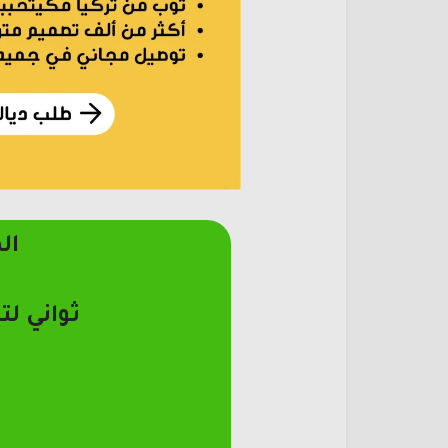
ال
ثواني لت