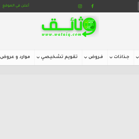
أعلن في الموقع
جـذاذات
فـروض
تقويم تشخيصي
موارد و عروض