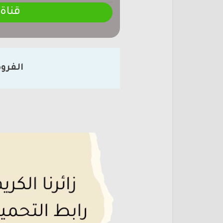
قناة
الفرو