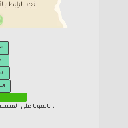
ال
الم
الم
الم
شبكات التنق
: تابعونا على الفيس