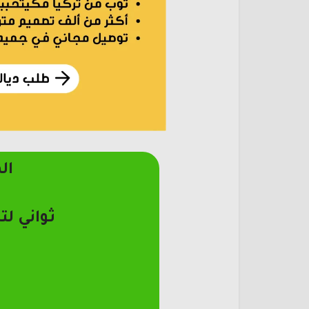
ال
ثواني لت