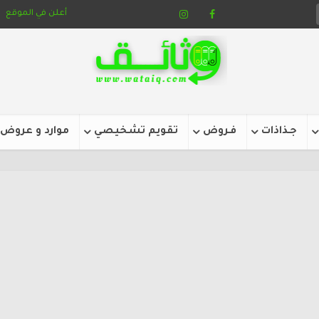
أعلن في الموقع
جـذاذات
فـروض
تقويم تشخيصي
موارد و عروض