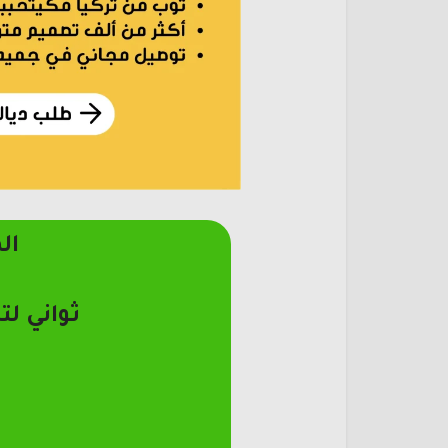
ال
ثواني لت