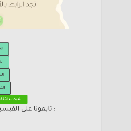
ال
الم
الم
الم
شبكات التنق
: تابعونا على الفيس