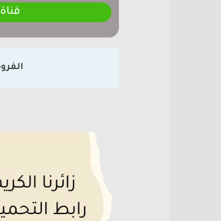
قناة
الفرو