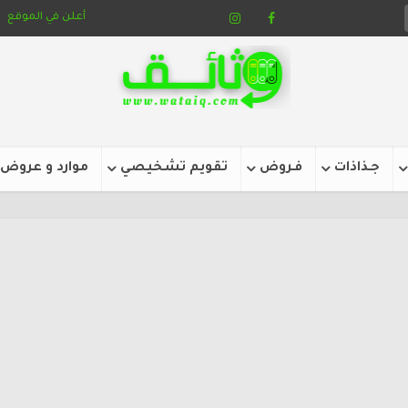
أعلن في الموقع
جـذاذات
فـروض
تقويم تشخيصي
موارد و عروض