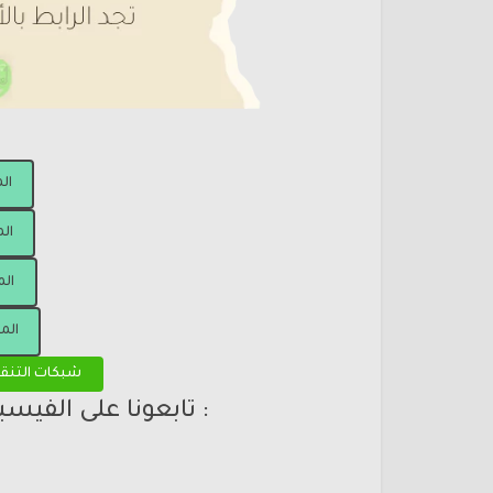
ال
الم
الم
الم
شبكات التنق
: تابعونا على الفيس