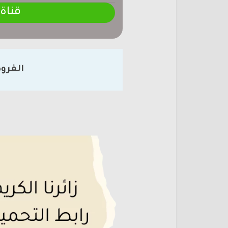
قناة
الفرو