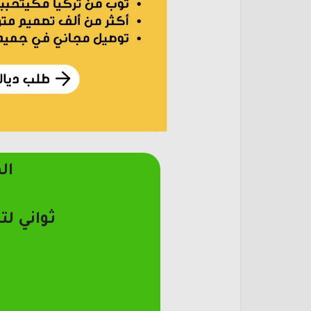
ال
ثواني لت