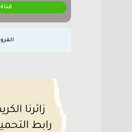
قناة
الفرو