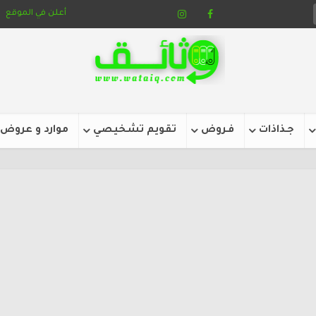
أعلن في الموقع
جـذاذات
فـروض
تقويم تشخيصي
موارد و عروض