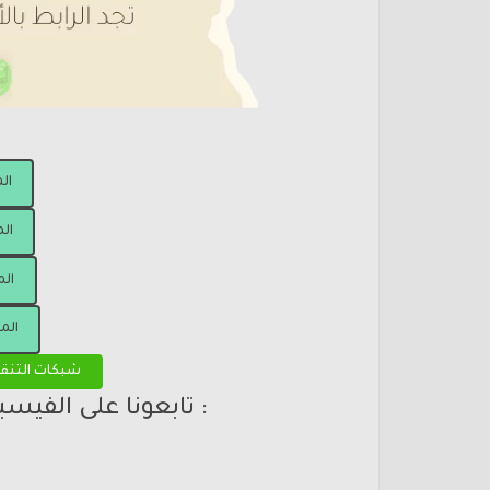
ال
الم
الم
الم
شبكات التنق
: تابعونا على الفيس