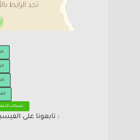
ال
الم
الم
الم
شبكات التنق
: تابعونا على الفيس