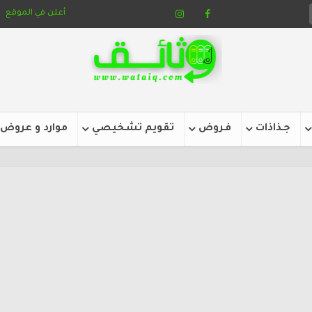
أعلن في الموقع
جـذاذات
فـروض
تقويم تشخيصي
موارد و عروض