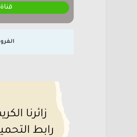
قناة
الفرو