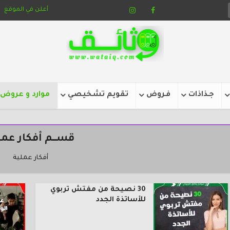
أعلن في الموقع
جـذاذات
فـروض
تقويم تشخيصي
موارد و عروض
قســــم أفكار عمل
أفكار عملية
30 نصيحة من مفتش تربوي
للأساتذة الجدد