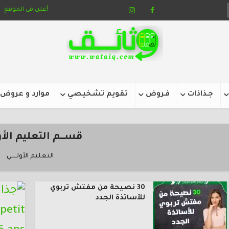
أعلن في الموقع
جـذاذات
فـروض
تقويم تشخيصي
موارد و عروض
قســــم التعليم الأولــ
التعليم الأولــــــي
30 نصيحة من مفتش تربوي
للأساتذة الجدد