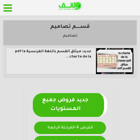
قســــم تصاميم
تصاميم
جديد: ميثاق القسم باللغة الفرنسية pdf la
charte de la...
جديد فروض جميع
المستويات
الفرض 4-المرحلة الرابعة