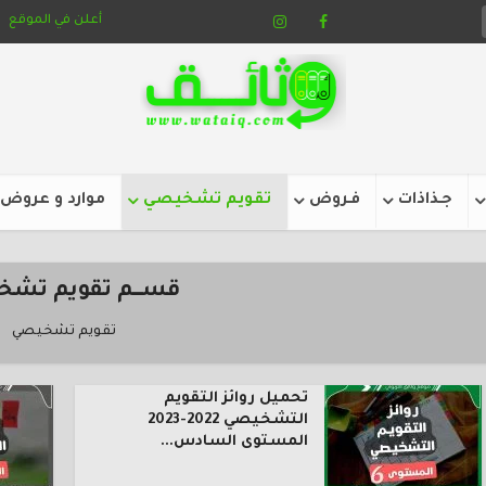
أعلن في الموقع
جـذاذات
فـروض
تقويم تشخيصي
موارد و عروض
قســــم تقويم تش
تقويم تشخيصي
تحميل روائز التقويم
التشخيصي 2022-2023
المستوى السادس...