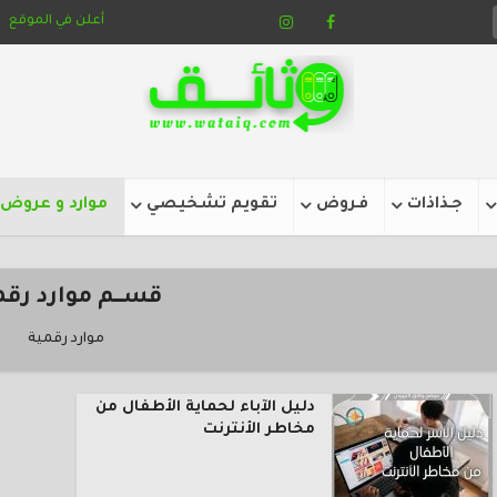
أعلن في الموقع
جـذاذات
فـروض
تقويم تشخيصي
موارد و عروض
قســــم موارد رق
موارد رقمية
دليل الآباء لحماية الأطفال من
مخاطر الأنترنت