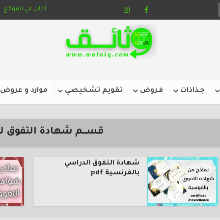
أعلن في الموقع
جـذاذات
فـروض
تقويم تشخيصي
موارد و عروض
قســــم شهادة التفوق 
شهادة التفوق الدراسي
بالفرنسية pdf