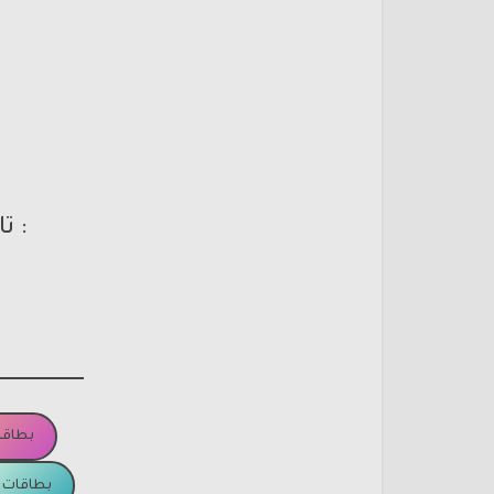
: ت
بطاقا
بطاقات ا