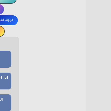
حروف الل
اذا 
ال