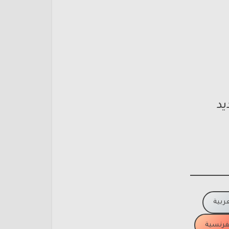
يد
عربية
لفرنسية