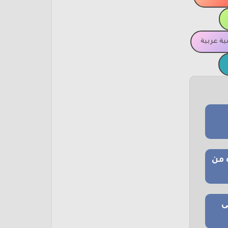
ة عربية
 من
ى