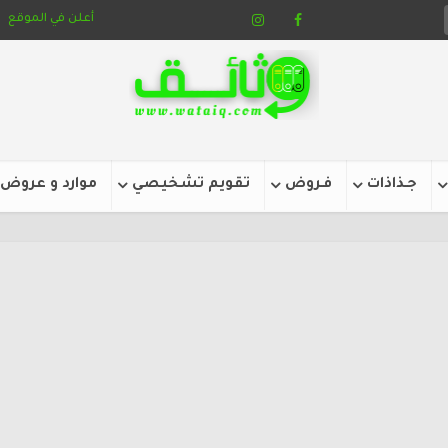
أعلن في الموقع
جـذاذات
فـروض
تقويم تشخيصي
موارد و عروض