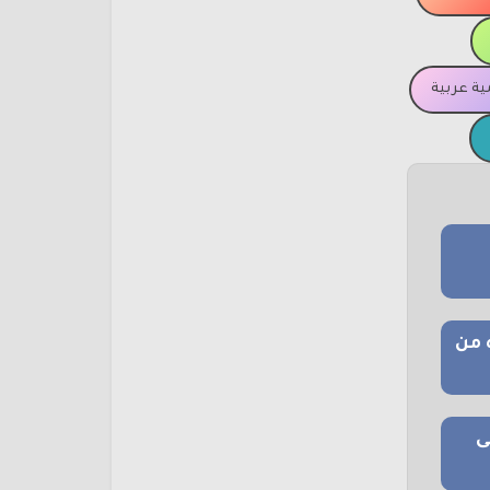
ة عربية
 من
ى