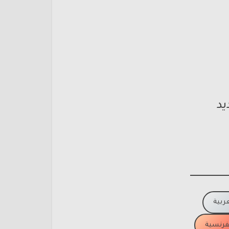
يد
عربية
لفرنسية