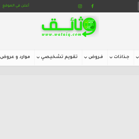
أعلن في الموقع
جـذاذات
فـروض
تقويم تشخيصي
موارد و عروض