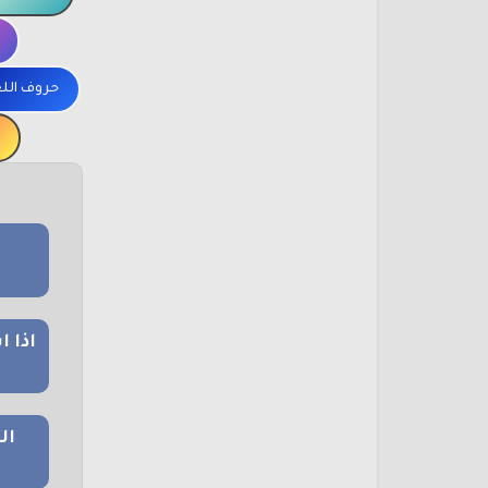
حروف الل
اذا 
ال