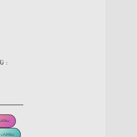
: ت
بطاقا
بطاقات ا