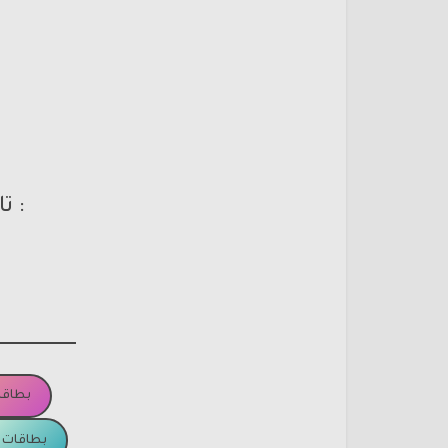
: ت
بطاقا
بطاقات ا