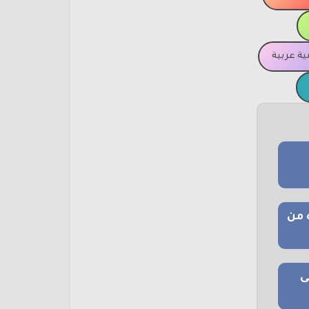
ة عربية
 من
ى