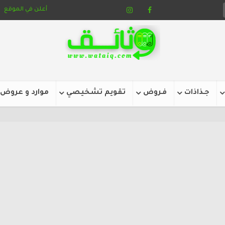
أعلن في الموقع
جـذاذات
فـروض
تقويم تشخيصي
موارد و عروض