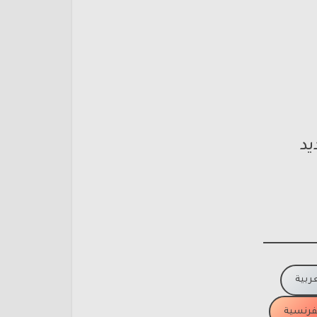
يد
عربية
لفرنسية