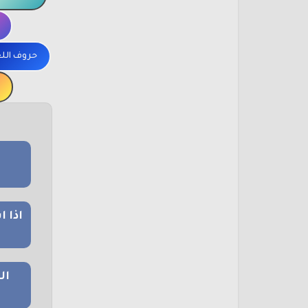
حروف الل
اذا 
ال