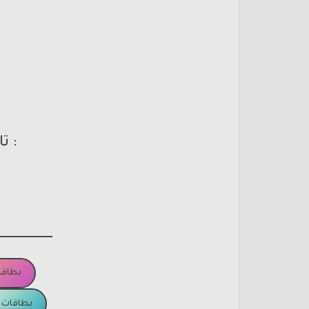
: ت
بطاقا
بطاقات ا