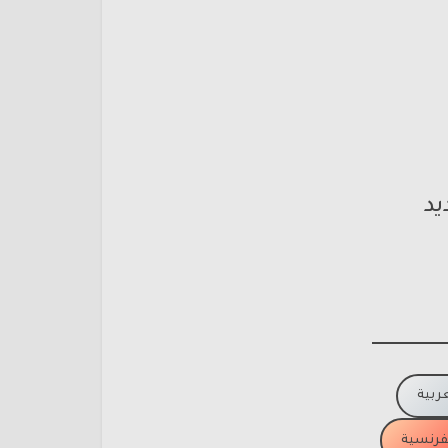
يد
عربية
لفرنسية