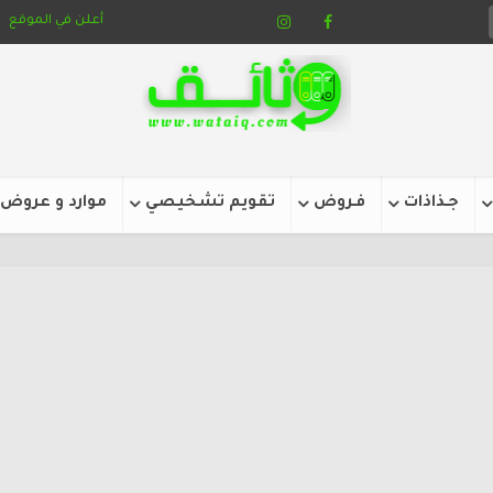
أعلن في الموقع
جـذاذات
فـروض
تقويم تشخيصي
موارد و عروض