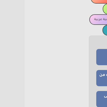
ة عربية
 من
ى