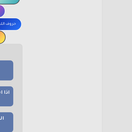
حروف الل
اذا 
ال