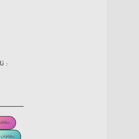
: ت
بطاقا
بطاقات ا