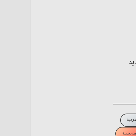
يد
عربية
لفرنسية