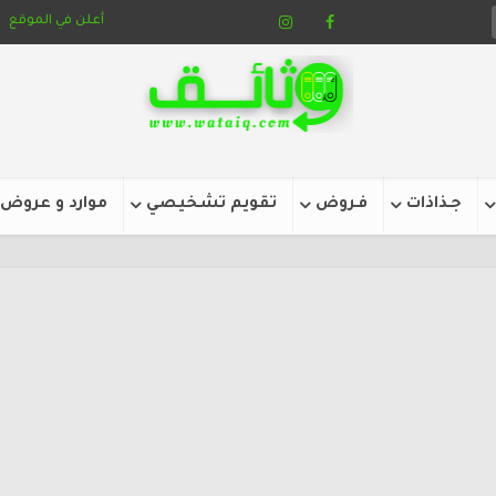
أعلن في الموقع
جـذاذات
فـروض
تقويم تشخيصي
موارد و عروض