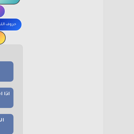
حروف الل
اذا 
ال