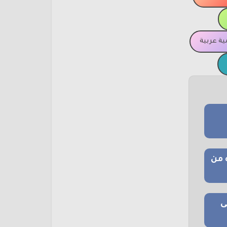
ة عربية
 من
ى