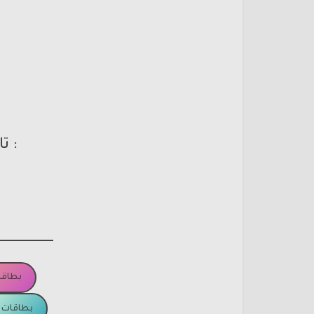
: ت
بطاقا
بطاقات ا