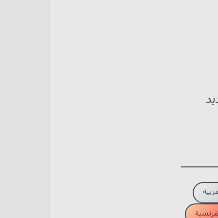
يد
عربية
لفرنسية