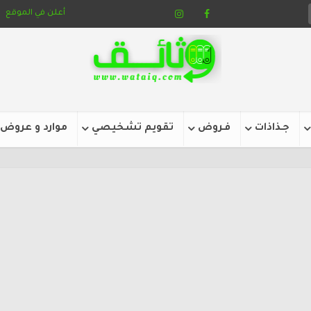
أعلن في الموقع
جـذاذات
فـروض
تقويم تشخيصي
موارد و عروض