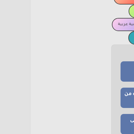
ة عربية
 من
ى