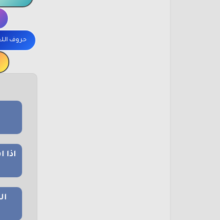
حروف الل
اذا 
ال