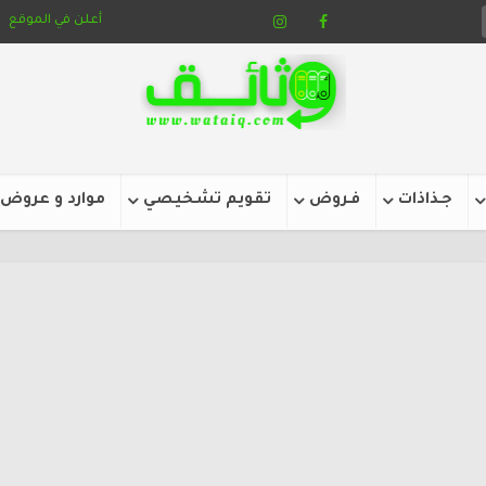
أعلن في الموقع
جـذاذات
فـروض
تقويم تشخيصي
موارد و عروض