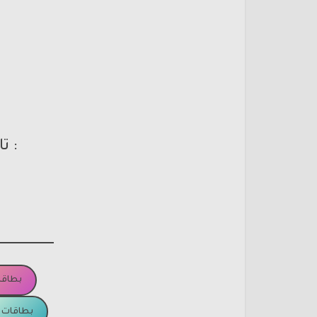
: ت
بطاقا
بطاقات ا