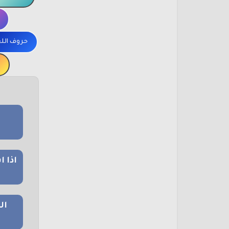
حروف الل
اذا 
ال