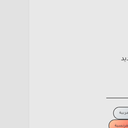
يد
عربية
لفرنسية