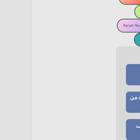
ة عربية
 من
ى