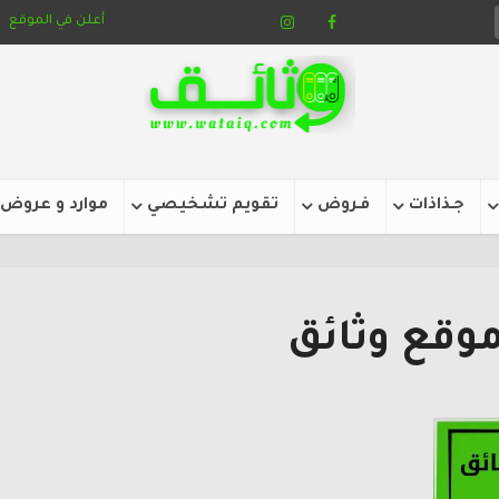
أعلن في الموقع
جـذاذات
فـروض
تقويم تشخيصي
موارد و عروض
موقع وثائق