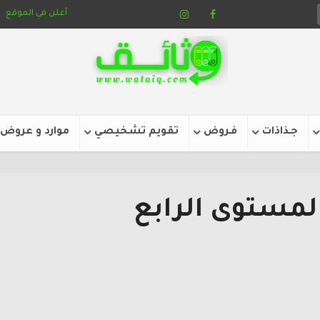
أعلن في الموقع
جـذاذات
فـروض
تقويم تشخيصي
موارد و عروض
لمستوى الرابع