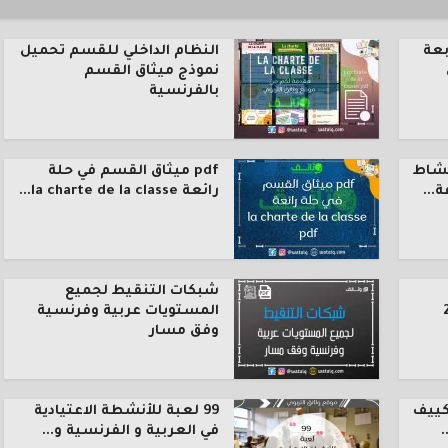
بعة
النظام الداخلي للقسم تحميل
نموذج ميثاق القسم
بالفرنسية
نشاط
pdf ميثاق القسم في حلة
رائعة la charte de la classe...
شبكات التنقيط لجميع
المستويات عربية وفرنسية
وفق مسار
كييف
99 لعبة للأنشطة الاعتيادية
.
في العربية و الفرنسية و...