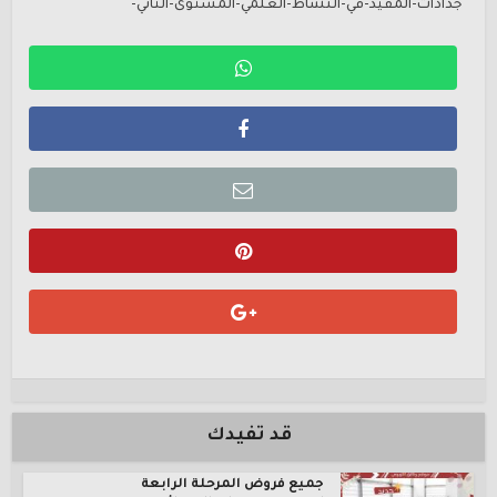
جذاذات-المفيد-في-النشاط-العلمي-المستوى-الثاني-
قد تفيدك
جميع فروض المرحلة الرابعة