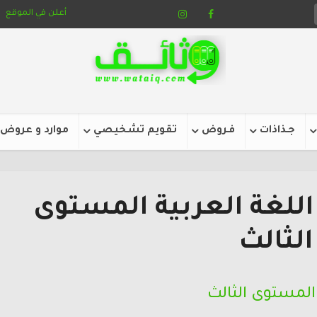
أعلن في الموقع
جـذاذات
فـروض
تقويم تشخيصي
موارد و عروض
للغة العربية المستوى
الثالث