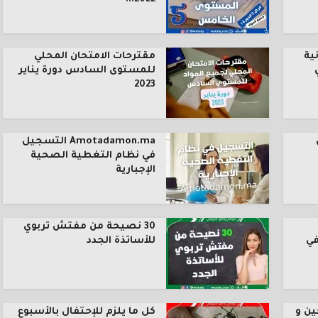
ية
مقترحات الامتحان المحلي
للمستوى السادس دورة يناير
2023
Amotadamon.ma التسجيل
في نظام التغطية الصحية
الإجبارية
30 نصيحة من مفتش تربوي
في
للأساتذة الجدد
ين و
كل ما يلزم للإحتفال بالأسبوع