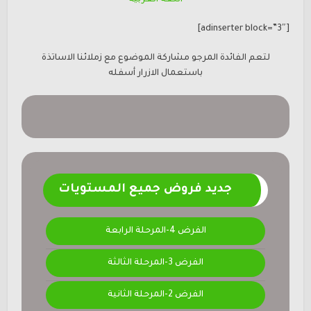
[adinserter block=”3″]
لتعم الفائدة المرجو مشاركة الموضوع مع زملائنا الاساتذة
باستعمال الازرار أسفله
جديد فروض جميع المستويات
الفرض 4-المرحلة الرابعة
الفرض 3-المرحلة الثالثة
الفرض 2-المرحلة الثانية