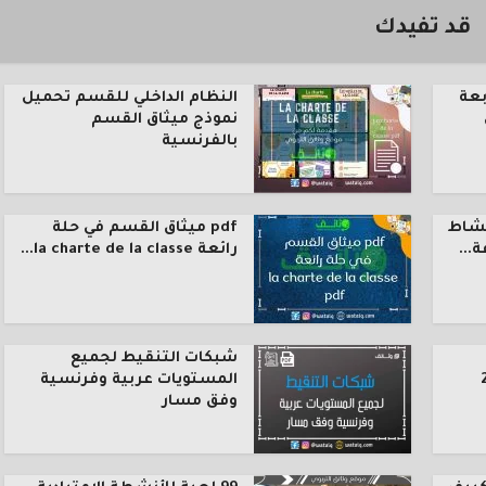
قد تفيدك
بعة
النظام الداخلي للقسم تحميل
نموذج ميثاق القسم
بالفرنسية
نشاط
pdf ميثاق القسم في حلة
رائعة la charte de la classe...
شبكات التنقيط لجميع
المستويات عربية وفرنسية
وفق مسار