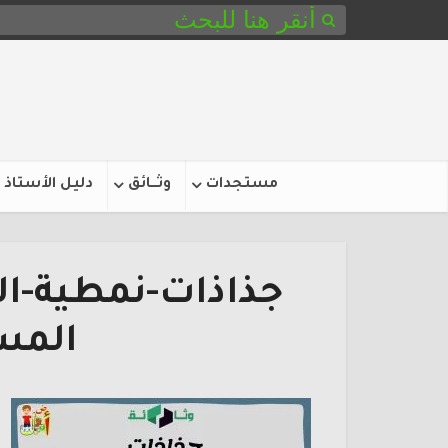
مستجدات
وثـــائق
دليل الأستاذ
جذاذات-نمطية-الج
المس