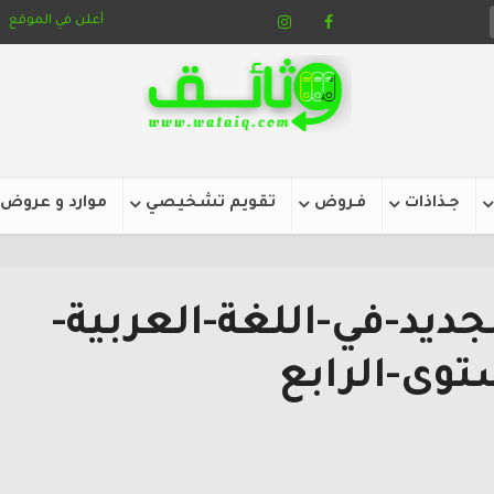
أعلن في الموقع
جـذاذات
فـروض
تقويم تشخيصي
موارد و عروض
ديد-في-اللغة-العربية-
توى-الرابع