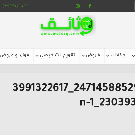
أعلن في الموقع
جـذاذات
فـروض
تقويم تشخيصي
موارد و عروض
70098671_2471458852967887_3991322617
23039334