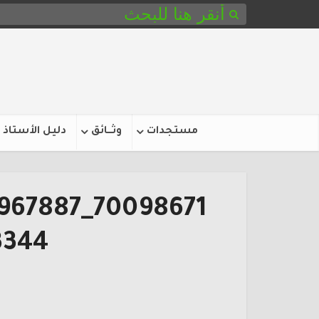
مستجدات
وثـــائق
دليل الأستاذ
4_n-1