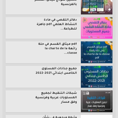
تحميل نموذج ميثاق القسم
بالفرنسية
دفاتر التقصي في مادة
النشاط العلمي pdf جاهزة
للطباعة...
pdf ميثاق القسم في حلة
رائعة la charte de la
classe...
جميع جذاذات المستوى
الخامس ابتدائي 2021-2022
شبكات التنقيط لجميع
المستويات عربية وفرنسية
وفق مسار
وثيقة مرجعية في شأن