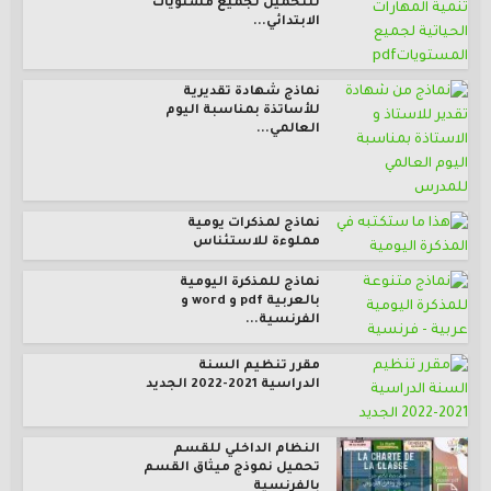
للتحميل لجميع مستويات
الابتدائي...
نماذج شهادة تقديرية
للأساتذة بمناسبة اليوم
العالمي...
نماذج لمذكرات يومية
مملوءة للاستئناس
نماذج للمذكرة اليومية
بالعربية pdf و word و
الفرنسية...
مقرر تنظيم السنة
الدراسية 2021-2022 الجديد
النظام الداخلي للقسم
تحميل نموذج ميثاق القسم
بالفرنسية