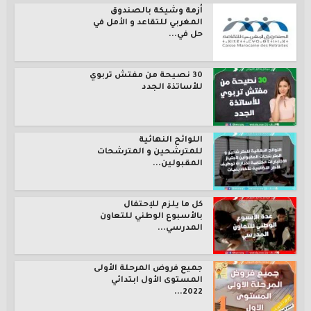
أزمة وشيكة بالصندوق
المغربي للتقاعد و الأمل في
حل في...
30 نصيحة من مفتش تربوي
للأساتذة الجدد
اللوائح النهائية
للمترشحين و المترشحات
المقبولين...
كل ما يلزم للإحتفال
بالأسبوع الوطني للتعاون
المدرسي...
جميع فروض المرحلة الأولى
المستوى الأول ابتدائي
2022...