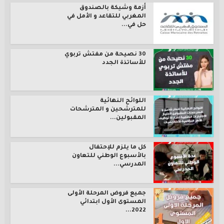
أزمة وشيكة بالصندوق
المغربي للتقاعد و الأمل في
حل في...
30 نصيحة من مفتش تربوي
للأساتذة الجدد
اللوائح النهائية
للمترشحين و المترشحات
المقبولين...
كل ما يلزم للإحتفال
بالأسبوع الوطني للتعاون
المدرسي...
جميع فروض المرحلة الأولى
المستوى الأول ابتدائي
2022...