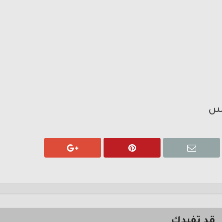
مس
قد تفيدك