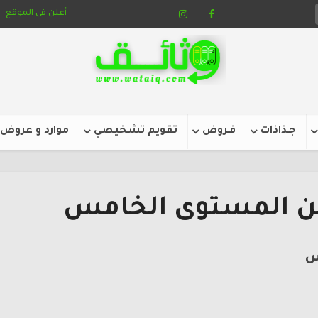
أعلن في الموقع
جـذاذات
فـروض
تقويم تشخيصي
موارد و عروض
ن المستوى الخامس
س