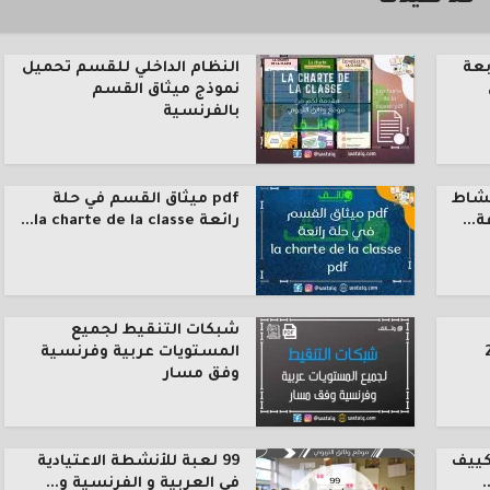
بعة
النظام الداخلي للقسم تحميل
نموذج ميثاق القسم
بالفرنسية
نشاط
pdf ميثاق القسم في حلة
رائعة la charte de la classe...
شبكات التنقيط لجميع
المستويات عربية وفرنسية
وفق مسار
كييف
99 لعبة للأنشطة الاعتيادية
.
في العربية و الفرنسية و...