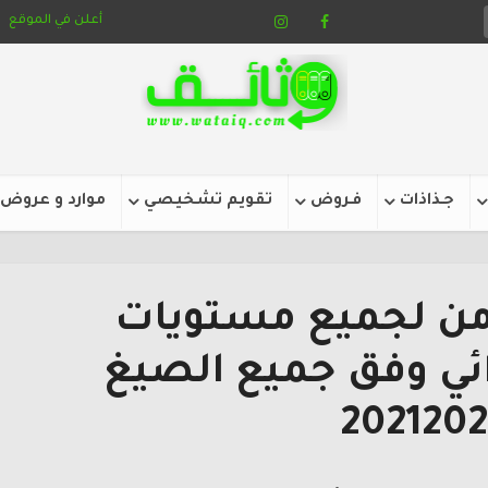
أعلن في الموقع
جـذاذات
فـروض
تقويم تشخيصي
موارد و عروض
من لجميع مستويات
ائي وفق جميع الصيغ
2021202