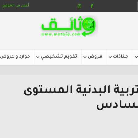
أعلن في الموقع
جـذاذات
فـروض
تقويم تشخيصي
موارد و عروض
ربية البدنية المستوى
لسادس