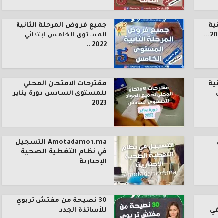
ية
جميع فروض المرحلة الثانية
المستوى الخامس ابتدائي
2022...
ية
مقترحات الامتحان المحلي
للمستوى السادس دورة يناير
2023
Amotadamon.ma التسجيل
في نظام التغطية الصحية
الإجبارية
30 نصيحة من مفتش تربوي
في
للأساتذة الجدد