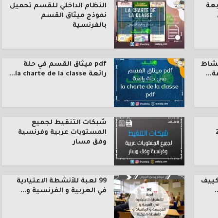
بعة
النظام الداخلي للقسم تحميل
نموذج ميثاق القسم
بالفرنسية
نشاط
pdf ميثاق القسم في حلة
رائعة la charte de la classe...
شبكات التنقيط لجميع
المستويات عربية وفرنسية
وفق مسار
كييف
99 لعبة للأنشطة الاعتيادية
.
في العربية و الفرنسية و...