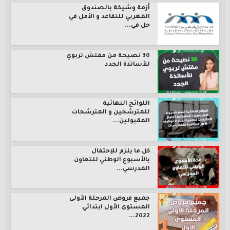
أزمة وشيكة بالصندوق
المغربي للتقاعد و الأمل في
حل في...
30 نصيحة من مفتش تربوي
للأساتذة الجدد
اللوائح النهائية
للمترشحين و المترشحات
المقبولين...
كل ما يلزم للإحتفال
بالأسبوع الوطني للتعاون
المدرسي...
جميع فروض المرحلة الأولى
المستوى الأول ابتدائي
2022...