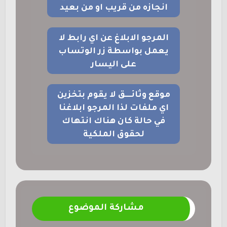
انجازه من قريب او من بعيد
المرجو الابلاغ عن اي رابط لا
يعمل بواسطة زر الوتساب
على اليسار
موقع وثائــــق لا يقوم بتخزين
اي ملفات لذا المرجو ابلاغنا
في حالة كان هناك انتهاك
لحقوق الملكية
مشاركة الموضوع