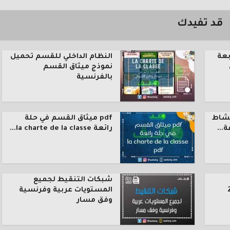
قد تفيدك
بعة
النظام الداخلي للقسم تحميل
نموذج ميثاق القسم
بالفرنسية
نشاط
pdf ميثاق القسم في حلة
رائعة la charte de la classe...
شبكات التنقيط لجميع
المستويات عربية وفرنسية
وفق مسار