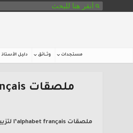
مستجدات
وثـــائق
دليل الأستاذ
ا
ملصقات l’alphabet français لتزيين الفصل