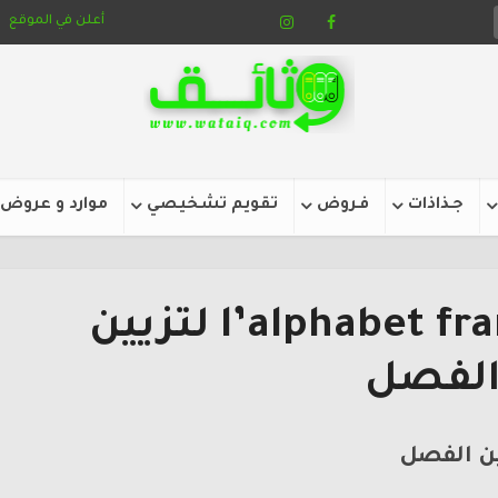
أعلن في الموقع
جـذاذات
فـروض
تقويم تشخيصي
موارد و عروض
ملصقات l’alphabet français لتزيين
لفصل