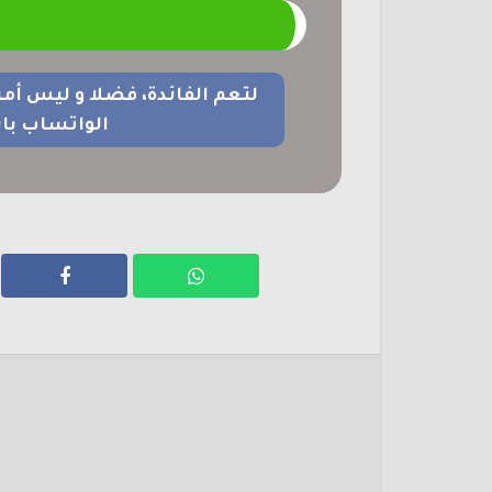
م
لتعم الفائدة، فضلا و ليس أم
الواتساب با