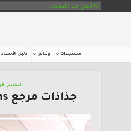
مستجدات
وثـــائق
دليل الأستاذ
التعليم الأولــ
جذاذات مرجع mon petit train 5-6 ans