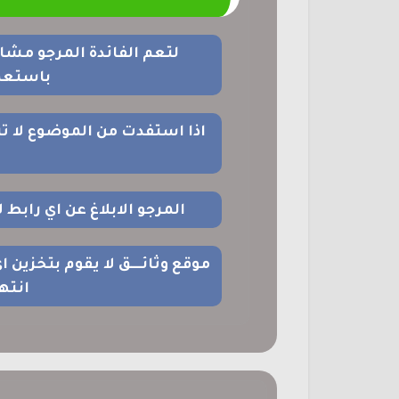
لتعم الفائدة المرجو مشا
باستعما
اذا استفدت من الموضوع لا ت
المرجو الابلاغ عن اي رابط
موقع وثائــــق لا يقوم بتخزين 
انته