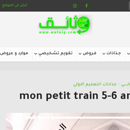
أعلن في الموقع
جـذاذات
فـروض
تقويم تشخيصي
موارد و عروض
ــــي
جذاذات التعليم الاولي
•